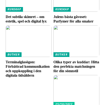
KUNSKAP
KUNSKAP
Det subtila skimret – om
Julens bästa gåvoset:
estetik, spel och digital lyx
Parfymer för alla smaker
BUTIKER
BUTIKER
Terminalglasögon:
Olika typer av kuddar: Hitta
Förbättrad kommunikation
den perfekta matchningen
och uppkoppling i den
för din sömnstil
digitala tidsåldern
25/10/2022