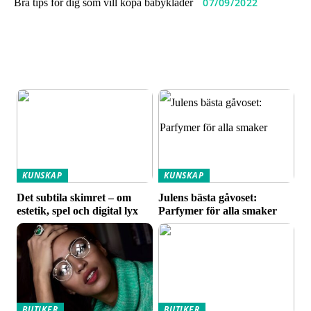
07/09/2022
Bra tips för dig som vill köpa babykläder
KUNSKAP
KUNSKAP
Det subtila skimret – om
Julens bästa gåvoset:
estetik, spel och digital lyx
Parfymer för alla smaker
BUTIKER
BUTIKER