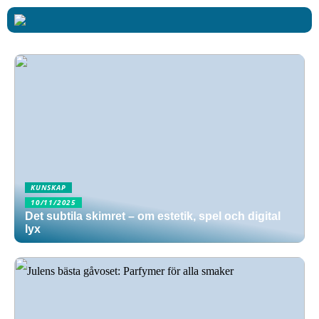
KUNSKAP
10/11/2025
Det subtila skimret – om estetik, spel och digital
lyx