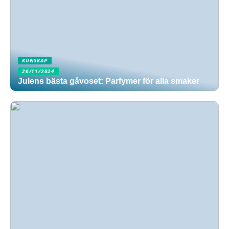
KUNSKAP
26/11/2024
Julens bästa gåvoset: Parfymer för alla smaker