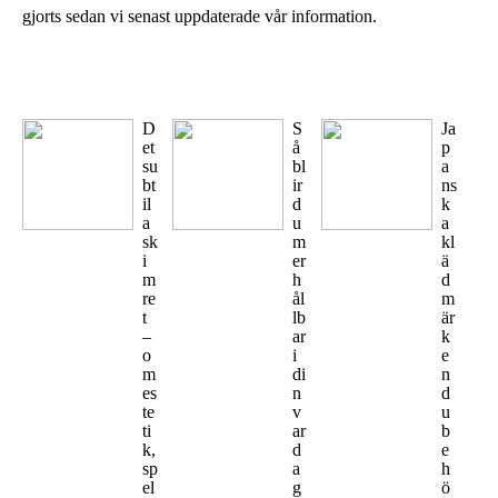
gjorts sedan vi senast uppdaterade vår information.
D
S
Ja
et
å
p
su
bl
a
bt
ir
ns
il
d
k
a
u
a
sk
m
kl
i
er
ä
m
h
d
re
ål
m
t
lb
är
–
ar
k
o
i
e
m
di
n
es
n
d
te
v
u
ti
ar
b
k,
d
e
sp
a
h
el
g
ö