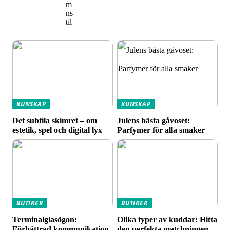
m
ns
til
KUNSKAP
KUNSKAP
Det subtila skimret – om
Julens bästa gåvoset:
estetik, spel och digital lyx
Parfymer för alla smaker
BUTIKER
BUTIKER
Terminalglasögon:
Olika typer av kuddar: Hitta
Förbättrad kommunikation
den perfekta matchningen