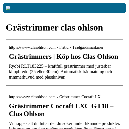
Grästrimmer clas ohlson
http s://www.clasohlson.com › Fritid › Trädgårdsmaskiner
Grästrimmers | Köp hos Clas Ohlson
Ryobi RLT183225 – kraftfull grästrimmer med justerbar
klippbredd (25 eller 30 cm). Automatisk trådmatning och
trimmerhuvud med plastknivar.
http s://www.clasohlson.com › Grästrimmer-Cocraft-LX…
Grästrimmer Cocraft LXC GT18 –
Clas Ohlson
Vi hoppas att du hittar det du söker under liknande produkter.
Information om den utgångna produkten finns längst ner på