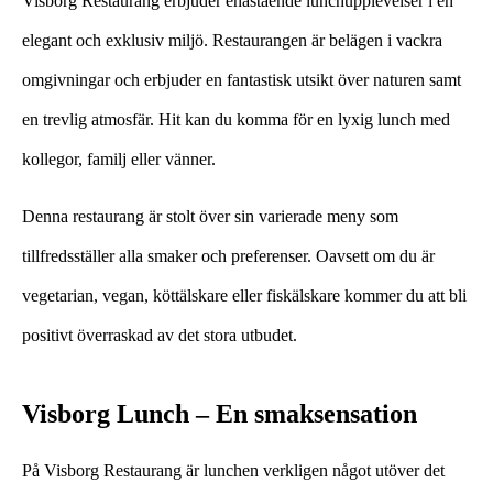
Visborg Restaurang erbjuder enastående lunchupplevelser i en
elegant och exklusiv miljö. Restaurangen är belägen i vackra
omgivningar och erbjuder en fantastisk utsikt över naturen samt
en trevlig atmosfär. Hit kan du komma för en lyxig lunch med
kollegor, familj eller vänner.
Denna restaurang är stolt över sin varierade meny som
tillfredsställer alla smaker och preferenser. Oavsett om du är
vegetarian, vegan, köttälskare eller fiskälskare kommer du att bli
positivt överraskad av det stora utbudet.
Visborg Lunch – En smaksensation
På Visborg Restaurang är lunchen verkligen något utöver det