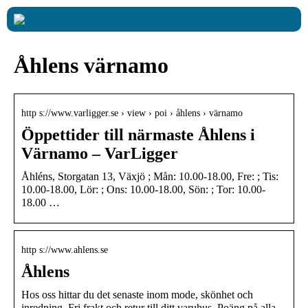
Åhlens värnamo
http s://www.varligger.se › view › poi › åhlens › värnamo
Öppettider till närmaste Åhlens i
Värnamo – VarLigger
Åhléns, Storgatan 13, Växjö ; Mån: 10.00-18.00, Fre: ; Tis:
10.00-18.00, Lör: ; Ons: 10.00-18.00, Sön: ; Tor: 10.00-
18.00 …
http s://www.ahlens.se
Åhlens
Hos oss hittar du det senaste inom mode, skönhet och
inredning. Fri frakt och retur till ditt varuhus. Poäng på alla