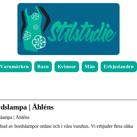
Varumärken
Barn
Kvinnor
Män
Erbjudanden
ordslampa | Åhléns
slampa | Åhléns
utbud av bordslampor online och i våra varuhus. Vi erbjuder flera olika