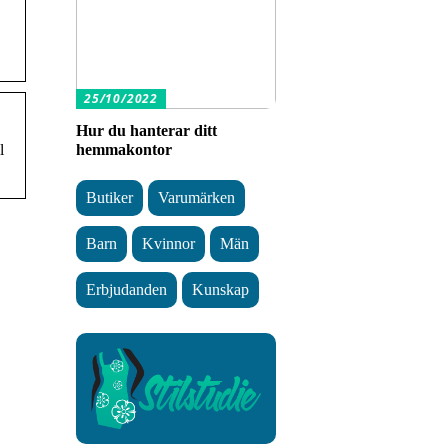
25/10/2022
Hur du hanterar ditt
l
hemmakontor
Butiker
Varumärken
Barn
Kvinnor
Män
Erbjudanden
Kunskap